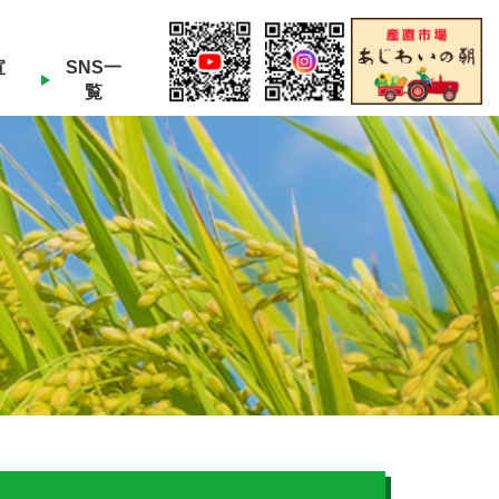
宣
SNS一
覧