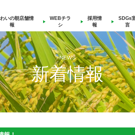
わいの朝店舗情
WEBチラ
採用情
SDGs
報
シ
報
言
NEWS
新着情報
ト情報！