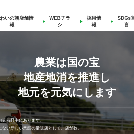
わいの朝店舗情
WEBチラ
採用情
SDGs
報
シ
報
言
農業は国の宝
地産地消を推進し
地元を元気にします
の真っ只中にあります。
にない新しい業態の量販店として、店舗数、